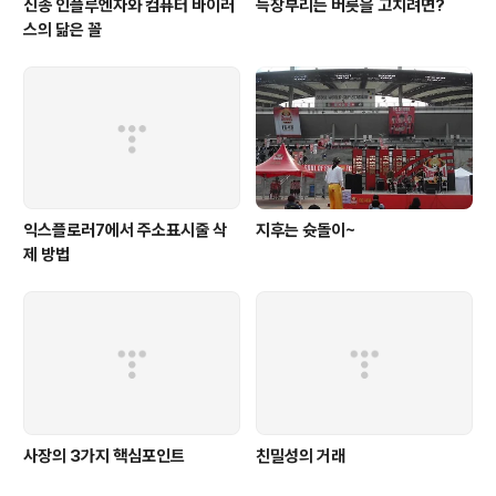
신종 인플루엔자와 컴퓨터 바이러
늑장부리는 버릇을 고치려면?
스의 닮은 꼴
익스플로러7에서 주소표시줄 삭
지후는 슛돌이~
제 방법
사장의 3가지 핵심포인트
친밀성의 거래