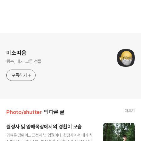
로그 정보
미소띠움
행복, 내가 고른 선물
구독하기
더보기
Photo/shutter
의 다른 글
월정사 및 양때목장에서의 경환이 모습
글 내용
귀여운 경환이... 표정이 넘 압권이다. 월정사에서 내가 사