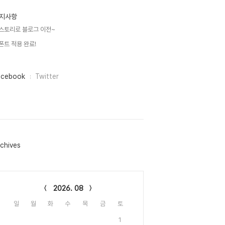
지사항
스토리로 블로그 이전~
폰트 적용 완료!
acebook
Twitter
chives
lendar
2026. 08
일
월
화
수
목
금
토
1