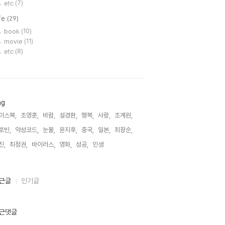
etc
(7)
fe
(29)
book
(10)
movie
(11)
etc
(8)
ag
이스북,
조영훈,
바람,
설경환,
행복,
사랑,
조계원,
호빈,
악성코드,
눈물,
윤지후,
중국,
일본,
최장순,
진,
최정권,
바이러스,
영화,
성공,
인생,
근글
인기글
근댓글