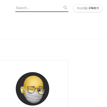
미소띠움
구독하기