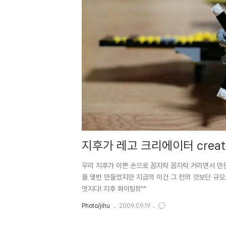
지후가 레고 크리에이터 creato
우리 지후가 이쁜 손으로 꼼지락 꼼지락 거리면서 만든
를 몇번 만들었지만 지금의 이건 그 전의 것보단 규모
멋지다! 지후 화이팅!!!^^
Photo/jihu
2009.09.19