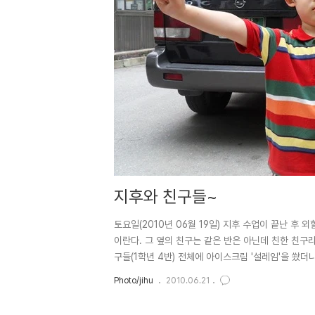
지후와 친구들~
토요일(2010년 06월 19일) 지후 수업이 끝난 후
이란다. 그 옆의 친구는 같은 반은 아닌데 친한 친구라는
구들(1학년 4반) 전체에 아이스크림 '설레임'을 쐈더
Photo/jihu
2010.06.21