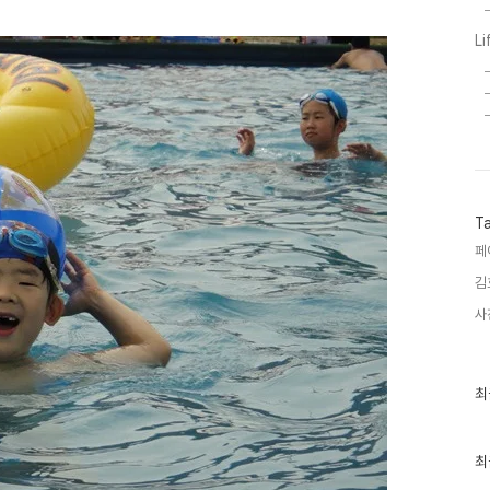
Li
T
페
김
사
최
최
근
글
과
인
최
기