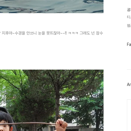
글
공
티
웹
^^ 지후야~수경을 안쓰니 눈을 못뜨잖아~~!! ㅋㅋㅋ 그래도 넌 잠수
페
F
이
스
북
트
위
터
플
러
Ar
그
인
Ca