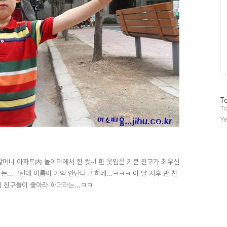
방
To
문
To
자
Ye
수
 외할머니 아파트內 놀이터에서 한 컷~! 흰 옷입은 키큰 친구가 최우신
...그런데 이름이 기억 안난다고 하네...ㅋㅋㅋ 이 날 지후 반 친
니 친구들이 좋아라 하더라는...ㅋㅋ