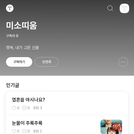
검색하기
티스토리
미소띠움
구독자
0
행복, 내가 고른 선물
구독하기
방명록
신고하기 레이어
열기
인기글
엽흔을 아시나요?
0
0
조회
3
눈물이 주룩주룩
0
0
조회
2