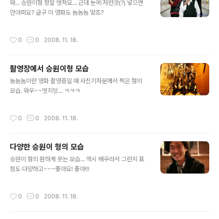
와... 승원이형 정말 멋져요... 근데 눈에 저런것(?) 넣으면
안아퍼요? 글구 이 영화도 놈놈놈 맞죠?
작성시간
0
0
2008. 11. 18.
촬영장에서 승원이형 모습
글 내용
놈놈놈이란 영화 촬영중일 때 사진기자분께서 찍은 형의
모습. 와우~~멋지당... ㅋㅋㅋ
작성시간
0
0
2008. 11. 18.
다양한 승원이 형의 모습
글 내용
승원이 형의 환하게 웃는 모습... 역시 배우라서 그런지 표
정도 다양하고~~~좋아요! 좋아!!!
작성시간
0
0
2008. 11. 18.