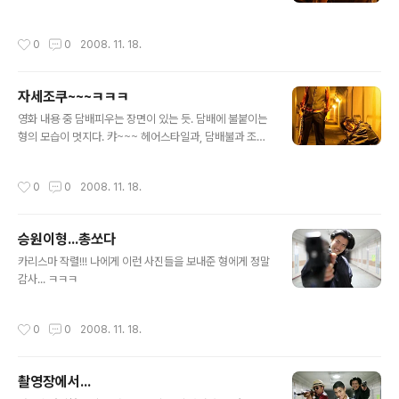
앗! 사진찍으신 분 바디 청소해야겠어요~~~
작성시간
0
0
2008. 11. 18.
자세조쿠~~~ㅋㅋㅋ
글 내용
영화 내용 중 담배피우는 장면이 있는 듯. 담배에 불붙이는
형의 모습이 멋지다. 캬~~~ 헤어스타일과, 담배불과 조명
이 너무나 아름답다는거...
작성시간
0
0
2008. 11. 18.
승원이형...총쏘다
글 내용
카리스마 작렬!!! 나에게 이런 사진들을 보내준 형에게 정말
감사... ㅋㅋㅋ
작성시간
0
0
2008. 11. 18.
촬영장에서...
글 내용