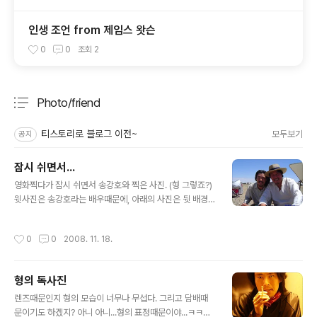
인생 조언 from 제임스 왓슨
0
0
조회
2
Photo/friend
분류 전체보기
주요 글 목록
티스토리로 블로그 이전~
모두보기
공지
잠시 쉬면서...
글 내용
영화찍다가 잠시 쉬면서 송강호와 찍은 사진. (형 그렇죠?)
윗사진은 송강호라는 배우때문에, 아래의 사진은 뒷 배경
이 좋아서 업로드하기로 쉽게 결정했다. 아...나도 저런 곳
에서 몇일간만이라도 지내봤으면...ㅠㅠ
작성시간
0
0
2008. 11. 18.
형의 독사진
글 내용
렌즈때문인지 형의 모습이 너무나 무섭다. 그리고 담배때
문이기도 하겠지? 아니 아니...형의 표정때문이야...ㅋㅋㅋ