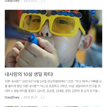
Diary/Diary
2013.01.17
는데... 시간이 흐르니 어느 정도 타는 모습을 보여줬다. 지후는 3바퀴 돌고, 호빈이는
1반퀴 도는 시합을 했는데 호빈이 승! 어찌나 재미있게 시합을 하던지...나도 몸이 근
질근질했지만 오늘은 사진찍는 임무(?)로써 왔기에...^^ 중간에 쉬면서 둘이 자연스
럽게 머리를 맞대는데 어찌나 이뻐보이던지~ 아...지금 생각해보면 머리를 맞댄 이유
가 힘들어서 서로 기대려고???? 그런가..
내사랑의 10살 생일 파티!
이쁜 내사랑^^ 2003년 10월 24일 강남차병원에서 "으앙~"하고 태어나 아빠를 눈
물 흘리게 했던 이쁜 내사랑^^ 어느덧 초등학교 3학년, 10살 생일이되어 친구들 초
대하고 생일 파티를 열었다. 김서준, 김상훈, 김태훈, 장현, 김준하 등 남자 친구들에
게만 초대를 했다. 내가 그렇게 여자친구가 더 좋다고 말해도...ㅋㅋㅋ 원래 계획은 풍
Diary/Diary
2012.10.21
선도 달아놓고, 더 많은 데코레이션을 하려고 했는데, 그 전날에 아니 그 날 새벽에 일
이 끝나는 바람에 꼬깔모자와 안경과 입으로 불면 소리나는(?) 것들만 준비를 했다.