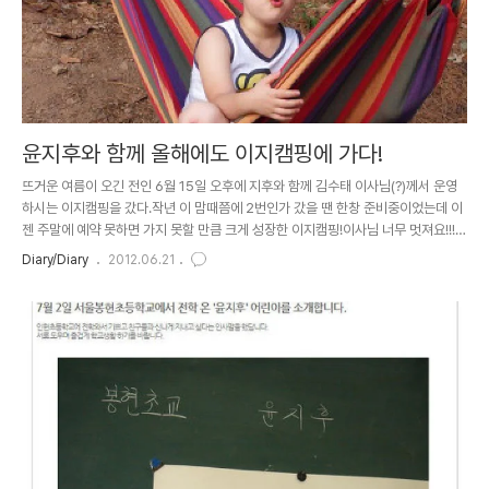
윤지후와 함께 올해에도 이지캠핑에 가다!
뜨거운 여름이 오긴 전인 6월 15일 오후에 지후와 함께 김수태 이사님(?)께서 운영
하시는 이지캠핑을 갔다.작년 이 맘때쯤에 2번인가 갔을 땐 한창 준비중이었는데 이
젠 주말에 예약 못하면 가지 못할 만큼 크게 성장한 이지캠핑!이사님 너무 멋져요!!!그
리고 수염도 정말 잘 어울린답니다~~~ ㅋㅋㅋ 원래는 '호떡'이라 불리우는 조카 김
Diary/Diary
2012.06.21
호빈도 같이 가려했는데, 나중에 알고보니 옷이 물에 젖는게 싫다는 이유로 가기를
거부했다는...ㅠㅠ 오후 반차를 낸 후 집에 가서 점심으로 밥을 비벼먹은 후 2시 30
분에 맞춰 윤지후군을 데리러 학교 운동장으로 고고씽~지후도 예전부터 캠핑장 가
자고 말은 많이 했었지만, 학원(수학, 태권도, 영어)을 빠지는게 더 신나보이는 지후...
음...그럼 안되쥐~ 지후를 데리고 집에 와서 ..