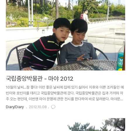
좀 아쉽네...내년엔 더 확실하게 준비해야겠어!!! 본격적인 생일 파티를 준비하기 전,
책상에 썰렁하게 놓여있는 초 10개가 꼽혀있는 케잌. 그 전엔 게임하는 친구등 요녀
석들 한자리에 모이느라 초는 다..
국립중앙박물관 - 마야 2012
10월의 날씨...참 좋다! 이런 좋은 날씨에 집에 있기 싫어서 지후와 이쁜 조카들인 예
빈이와 호빈이를 데리고 국립중앙박물관에 갔다. 국립중앙박물관은 집과 가까워 자
주 오는 편인데, 이번엔 마야 문명에 관한 전시를 한다하여 바로 달려왔다. 마야문명
은 기원전 1,500년 무렵부터 기원후 1,500년 무렵까지의 약 3,000년 동안 메소아
Diary/Diary
2012.10.08
메리카의 열대 밀림에서 꽃 피웠던 문명이다. 마야인은 금속기와 바퀴 등을 사용하지
않고도 기념비적인 거대 건축물을 만들었으며, 아메리카 대륙에서 가장 정교하고 복
잡한 문자 체계를 지녔다. 또한 그들은 육안만으로 정밀한 천체관측 기록을 남겼으
며, 이를 바탕으로 근대 이전 가장 정확한 달력을 제작하기도 하였다. 하지만, 이들은