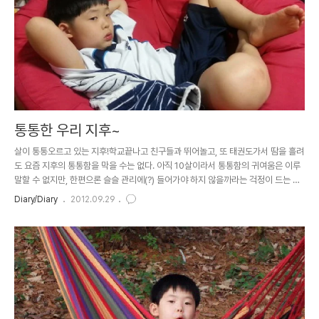
통통한 우리 지후~
살이 통통오르고 있는 지후!학교끝나고 친구들과 뛰어놀고, 또 태권도가서 땀을 흘려
도 요즘 지후의 통통함을 막을 수는 없다. 아직 10살이라서 통통함의 귀여움은 이루
말할 수 없지만, 한편으론 슬슬 관리에(?) 들어가야 하지 않을까라는 걱정이 드는 요
즘...이 가을... 다리는 두툼함은 아버지(할아버지까지는 모르겠다...ㅠㅠ)를 거쳐 나와
Diary/Diary
2012.09.29
지후한테까지 물려받은 조상의 선물이고, 저 볼살의 통통함은 지후만의 매력덩어리
이자 걱정거리이다..ㅋㅋ 요즘 '애니팡'이라는 게임이 엄청 유행이던데, 난 게임엔 별
관심이 없어 아주 늦게 시작했다.그것도 호기심에 한번 설치했다가 하는 방법을 몰라
5분도 안돼 지웠다가 이종우님의 차에서 게임 방법을 배워서 이제야 하고있다.그런
데 어제 지후랑 이런 저런 얘기하다보니 지후는 벌..