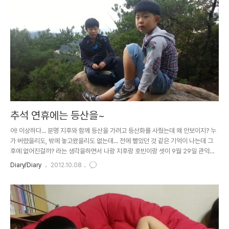
갑자기 역사의 무대에서 사라졌다. 이러한 이미지들은..
추석 연휴에는 등산을~
어! 이상하다... 분명 지후와 함께 등산을 가려고 등산화를 사줬는데 왜 안보이지? 누
가 버렸을리도, 밖에 놓고왔을리도 없는데... 전에 빨았던 것 같은 기억이 나는데 그
후에 없어진걸까? 라는 생각을하면서 나랑 지후랑 호빈이랑 셋이 9월 29일 관악산
에 올라갔다. 물론! 이번에도 역시 정상까지 올라가보자! 라고 출발할 땐 외쳤지만 결
Diary/Diary
2012.10.08
국엔 항상 가는 곳까지만 가게 된다는...ㅠㅠ 가다가 쉬고, 장난치고~ 초등학교 3학
년과 중학교 1학년의 그 넘치는 체력이란...대단! 이란 말로는 표현이 부족하다~ 항상
올라가면 우리만의 종착지인 '마당바위' 말 그대로 마당처럼 넓은 바위가 있다. 그래
서 마당바위인가? 나는 손에 뭘 들고다니는 것을 싫어한다. 그래서 산에 갈 때에도 빈
손으로 가고싶은데, 목마를 경우를 대비..