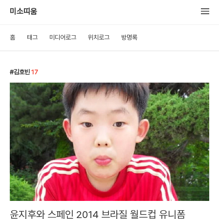
미소띠움
홈
태그
미디어로그
위치로그
방명록
김호빈
17
윤지후와 스페인 2014 브라질 월드컵 유니폼