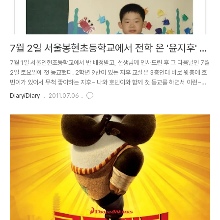
7월 2일 서울봉현초등학교에서 전학 온 '윤지후' 어
린이를 소개합니다
7월 1일 서울인헌초등학교에서 반 배정받고, 선생님께 인사드린 후 그 다음날인 7월
2일 토요일에 첫 등교했다. 2학년 9반이 있는 지후 교실은 3층인데 바로 윗층에 호
빈이가 있어서 무척 좋아하는 지후~ 나와 호빈이와 함께 첫 등교를 하면서 이런~저
런~ 학교 생활에 대해 얘기를 나눴다. 이 사진은 인헌초등학교 2학년 9반 홈페이지
Diary/Diary
2011.07.06
에 올라온 사진인데 자기 소개할 때에 담임선생님께서 찍어준 사진이다(이겠지?) ㅋ
ㅋ 지후는 이런 사진찍을 때엔 꼭 얼굴 표정이 굳는단 말야...ㅋㅋ 호빈이와 지후말로
는 씩씩하게 자기소개 잘 했다고 한다. 나 역시 씩씩하게 잘 했으리라 생각하고 있고
~ 토요일이라 4교시만 하고선 바로 집에와서 점심먹고 학교 얘기하고 또 학교 생활
얘기하고~ 그리고 3시쯤 미리 예정되어 있던 이지캠핑..