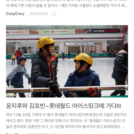
이 때에 가면 사람이 없을 것 같아서~ 매번 가까운 서울랜드 눈썰매장만 가다가 베어
스타운은 처음 와봤는데 오...여긴 리프트타고 올라가네? 그리고 날도 잘 잡아서 올라
Diary/Diary
2013.02.12
가면 바로 탈 수 있었다는거~~ 사진 뒷 배경을 봐도 알겠지만, 눈썰매 타고 내려오는
사람이 없다는 것~ 그렇다고 아예 없는 것은 아니었고, 5~7명이 같이 내려올 정도
의 인원? 역시 윤정웅의 탁월한 선택이었어~ 눈썰매만 계속 타면 지겨우니 중간중간
눈싸움도 하고, 눈에서도 뒹굴어보고^^ 예전 어느 글에서도 적었던 것 같은데...윤지
후 이쁜 요녀석은 기회만되면 바닥에 뒹굴고..
윤지후와 김호빈~롯데월드 아이스링크에 가다!!!
작년 12월 24일, 지후와 단 둘이 롯데월드 아이스링크에 왔었는데 오늘은 호빈이도
데리고 왔다. 한번 가면 그 재미로 인해 다시 찾아오는 곳 '롯데월드 아이스링크'! 오
늘은 윤지후와 김호빈만 타고, 난 사진을 찍어주고자 들어가지 않고 밖에있었다. 호
빈이는 처음 스케이트를 타는 것이라고 하여 한 시간 정도는 계속 벽을 붙잡고 다녔