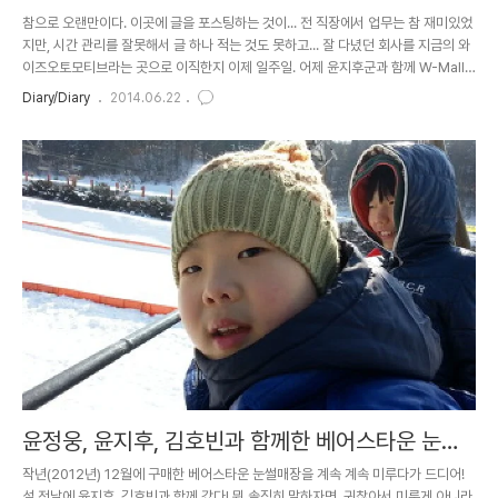
참으로 오랜만이다. 이곳에 글을 포스팅하는 것이... 전 직장에서 업무는 참 재미있었
지만, 시간 관리를 잘못해서 글 하나 적는 것도 못하고... 잘 다녔던 회사를 지금의 와
이즈오토모티브라는 곳으로 이직한지 이제 일주일. 어제 윤지후군과 함께 W-Mall
에 갔다가 6층에 위치한 아디다스 매장에서 2014 브라질 월드컵 스페인 국가대표
Diary/Diary
2014.06.22
유니폼을 발견하고 바로 구입하여 김호빈과 함께 셋이 인헌초등학교에서 오랜만에
축구를 했다. 아...흑...찌는 듯한 무더위에 2시간 정도 공을 찼는데...나중에 배고파서
못차겠더라는 ㅋㅋ 출전 선수 명단~ 그리고 윤정웅. 와이즈오토모티브 책임연구원.
독일 국개대표 축구팀을 무척 좋아하며 리버풀과 LG트윈스를 좋아함 본 것은 많아
서 시합전 머리를 식혀야 된다며 서로의 머리에 물..
윤정웅, 윤지후, 김호빈과 함께한 베어스타운 눈썰
매장~
작년(2012년) 12월에 구매한 베어스타운 눈썰매장을 계속 계속 미루다가 드디어!
설 전날에 윤지후, 김호빈과 함께 갔다! 뭐 솔직히 말하자면, 귀찮아서 미룬게 아니라