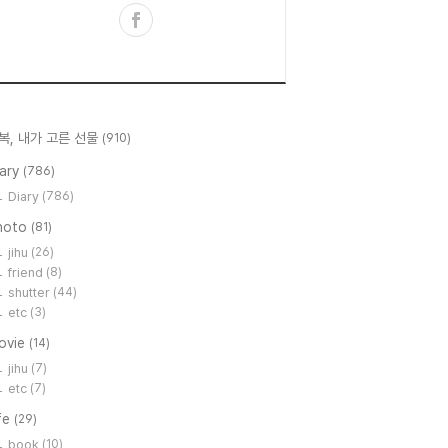
복, 내가 고른 선물
(910)
iary
(786)
Diary
(786)
hoto
(81)
jihu
(26)
friend
(8)
shutter
(44)
etc
(3)
ovie
(14)
jihu
(7)
etc
(7)
fe
(29)
book
(10)