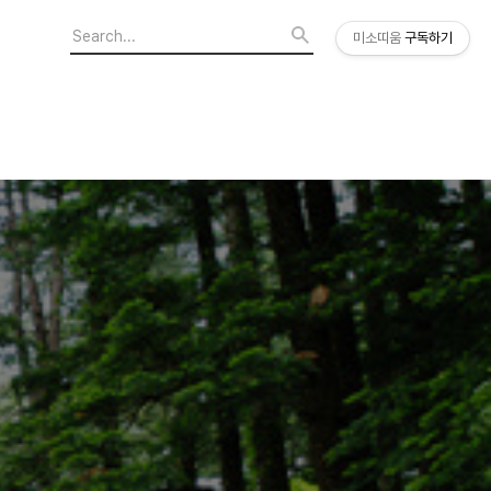
미소띠움
구독하기