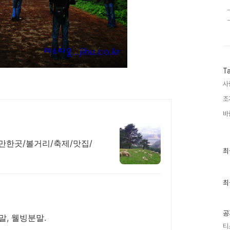
T
사
조
바
만한곳/볼거리/축제/맛집/
최
최
근
글
과
인
최
기
글
공
, 웰빙분말.
티