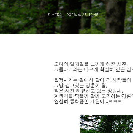
미소띠움
2008. 6. 25. 13:45
오디의 일대일을 느끼게 해준 사진.
크롭바디와는 다르게 확실히 깊은 심도
월정사가는 길에서 같이 간 사람들의
그냥 걷고있는 영훈이 형,
찍은 사진 리뷰하고 있는 정권씨,
계원이를 찍을까 말까 고민하는 경환
열심히 통화중인 계원이...ㅋㅋㅋ