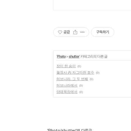
공감
구독하기
'
Photo
>
shutter
' 카테고리의 다른 글
장미 한 송이
(0)
월정사 內 자그마한 호수
(0)
허브나라. 그 두 번째
(0)
허브나라에서
(0)
양때목장에서
(0)
'Photo/shutter'의 다른글