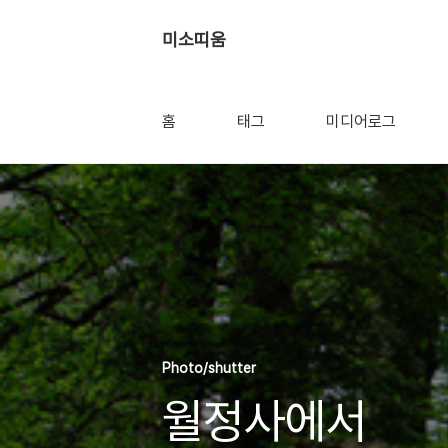
미소띠움
홈
태그
미디어로그
Photo/shutter
월정사에서