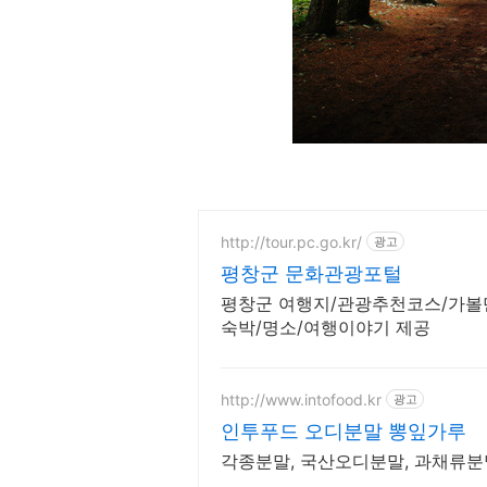
http://tour.pc.go.kr/
광고
평창군 문화관광포털
평창군 여행지/관광추천코스/가볼
숙박/명소/여행이야기 제공
http://www.intofood.kr
광고
인투푸드 오디분말 뽕잎가루
각종분말, 국산오디분말, 과채류분말