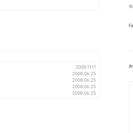
웹
페
F
이
스
북
트
위
터
플
러
Ar
2008.11.11
그
인
2008.06.25
2008.06.25
Ca
2008.06.25
2008.06.25