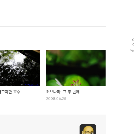
방
To
문
To
자
Ye
수
자그마한 호수
허브나라. 그 두 번째
5
2008.06.25