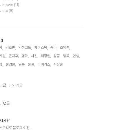
movie
(11)
etc
(8)
ag
랑,
김호빈,
악성코드,
페이스북,
중국,
조영훈,
계원,
윤지후,
영화,
사진,
최정권,
성공,
행복,
인생,
람,
설경환,
일본,
눈물,
바이러스,
최장순,
근글
인기글
근댓글
지사항
스토리로 블로그 이전~