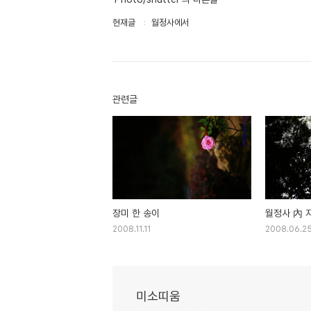
현재글
월정사에서
관련글
장미 한 송이
월정사 內 
2008.11.11
2008.06.2
미소띠움