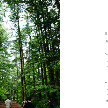
행
D
P
M
Li