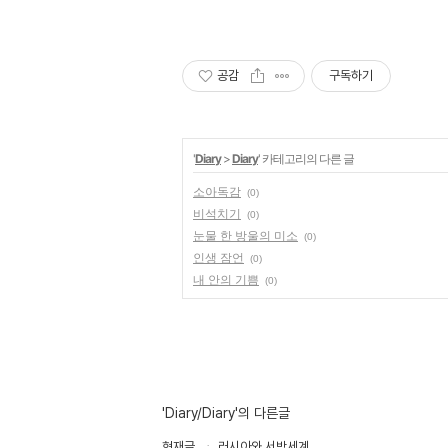
공감
구독하기
'
Diary
>
Diary
' 카테고리의 다른 글
소아독감
(0)
비석치기
(0)
눈물 한 방울의 미소
(0)
인생 잠언
(0)
내 안의 기쁨
(0)
'Diary/Diary'의 다른글
현재글
러시아와 서방세계