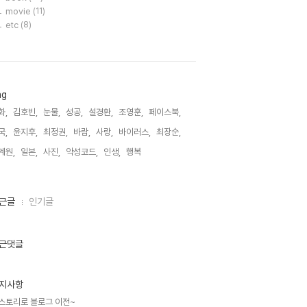
movie
(11)
etc
(8)
ag
화,
김호빈,
눈물,
성공,
설경환,
조영훈,
페이스북,
국,
윤지후,
최정권,
바람,
사랑,
바이러스,
최장순,
계원,
일본,
사진,
악성코드,
인생,
행복,
근글
인기글
근댓글
지사항
스토리로 블로그 이전~