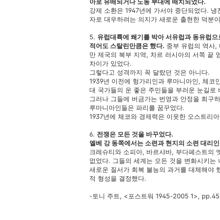
아로 유배되거나 노동 부대에 배치되었다.
강제 소환은 1947년에 가서야 중단되었다. 
자로 대우하려는 의지가 새로운 출현한 덕분이
5.
유럽대륙에 쐐기를 박아 서유럽과 동유럽으
적어도 스탈린만큼은 했다.
중부 유럽의 역사,
만 제국의 북부 지역, 차르 러시아의 서쪽 끝
차이가 있었다.
그렇다고 성격까지 꼭 달랐던 것은 아니다.
1939년 이전에 헝가리인과 루마니아인, 체코
대 국가들의 운 좋은 주민들을 부러운 눈길로
그러나 그들에 버금가는 번영과 안정을 희구하
루마니아인들은 파리를 꿈꾸었다.
1937년에 체코와 경제력은 이웃한 오스트리
6.
전쟁은 모든 것을 바꾸었다.
엘베 강 동쪽에서는 소련과 현지의 소련 대리
크레슈티와 소피아, 바르샤바, 부다페스트의 
없었다. 그들의 세계는 모든 것을 변화시키는
새로운 질서가 회복 불능의 과거를 대체해야 
적 형성을 결정했다.
-토니 주트, <포스트워 1945-2005 1>, pp.45-