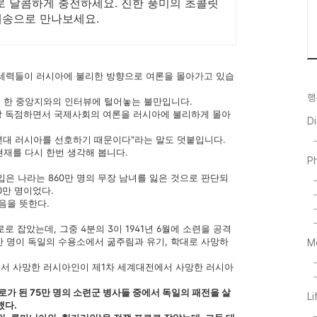
로 달콤하게 충전하세요. 진한 풍미의 초콜릿
배송으로 만나보세요.
 세력들이 러시아에 불리한 방향으로 여론을 몰아가고 있습
행
 한 중앙지와의 인터뷰에 털어놓는 불만입니다.
사실상 독점하면서 국제사회의 여론을 러시아에 불리하게 몰아
D
90년대 러시아를 선호하기 때문이다"라는 말도 덧붙입니다.
현재를 다시 한번 생각해 봅니다.
P
 입은 나라는 860만 명의 무장 남녀를 잃은 것으로 판단되
0만 명이었다.
음을 뜻한다.
로 잡았는데, 그중 4분의 3이 1941년 6월에 소련을 공격
0만 명이 독일의 수용소에서 굶주림과 유기, 학대로 사망하
M
소에서 사망한 러시아인이 제1차 세계대전에서 사망한 러시아
포로가 된 75만 명의 소련군 병사들 중에서 독일의 패전을 살
Li
했다.