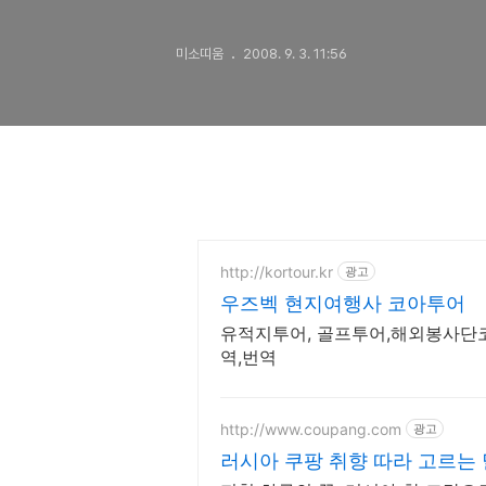
미소띠움
2008. 9. 3. 11:56
http://kortour.kr
광고
우즈벡 현지여행사 코아투어
유적지투어, 골프투어,해외봉사단
역,번역
http://www.coupang.com
광고
러시아 쿠팡 취향 따라 고르는