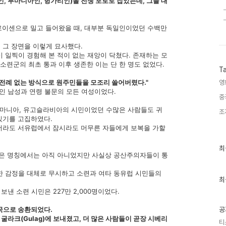
, 루마니아인, 헝가리인)을 전쟁 포로로 잡았는데, 그들 대
프로이센으로 밀고 들어왔을 때, 대부분 독일인이었던 수백만
 그 장면을 이렇게 묘사했다.
 일찍이 경험해 본 적이 없는 재앙이 닥쳤다. 존재하는 모
소련군의 최초 통과 이후 생존한 이는 단 한 명도 없었다.
T
 전례 없는 방식으로 원주민들을 모조리 쓸어버렸다."
영
인 남성과 연령 불문의 모든 여성이었다.
중
 루마니아, 유고슬라비아의 시민이었던 수많은 사람들도 귀
조
있기를 고집하였다.
더라도 서유럽에서 잠시라도 머무른 자들에게 보복을 가할
최
최
은 명칭에서는 아직 아니었지만 사실상 공산주의자들이 통
근
글
과
그러한 감정을 대체로 무시하고 소련과 여타 동유럽 시민들의
인
최
기
보낸 소련 시민은 227만 2,000명이었다.
글
본국으로 송환되었다.
공
굴라크(Gulag)에 보내졌고, 더 많은 사람들이 곧장 시베리
티