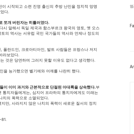
냉전이 시작되고 소련 진영 출신의 추방 난민을 정치적 망명
웹
었다.
로 쪼개 버린자는 히틀러였다.
페
F
 다시 말해서 독일 제국과 함스부르크 왕국의 영토, 옛 오스
이
 영토의 역사는 서유럽 국민 국가들의 역사와 언제나 정도의
스
북
트
위
인, 폴란드인, 크로아티아인, 발트 사람들은 프랑스나 저지
터
 바라보았다.
플
는 것은 당연하며 그러지 못할 이유도 없다고 생각했다.
러
Ar
그
아인을 능가했으면 벨기에와 어깨를 나란히 했다.
인
Ca
인들이 이미 과거와 근본적으로 단절된 아대륙을 상속했다.
부
옛 통치자들에게는, 심지어 프라하의 통치자에게도 미래는
 나치의 폭력으로 소멸되었다.
했지만, 사라지지 않은 나치의 폭력이 새로운 질서의 정치
81.