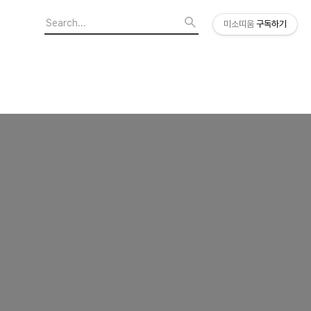
미소띠움
구독하기