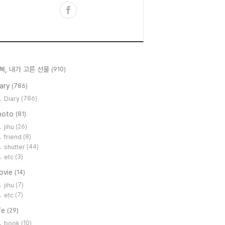
복, 내가 고른 선물
(910)
iary
(786)
Diary
(786)
hoto
(81)
jihu
(26)
friend
(8)
shutter
(44)
etc
(3)
ovie
(14)
jihu
(7)
etc
(7)
fe
(29)
book
(10)