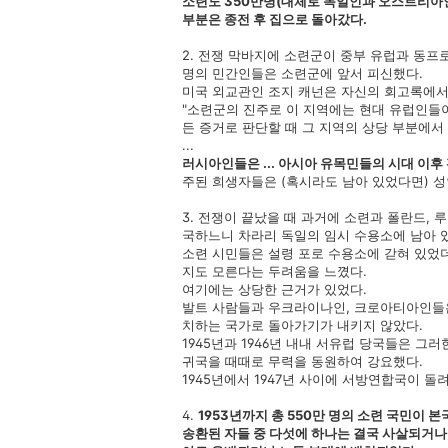
소련도 350만명(대체로 독일인과 오스트리아인
부분은 종전 후 집으로 돌아갔다.
2. 전쟁 막바지에 소련군이 중부 유럽과 동
명의 민간인들은 소련군에 앞서 피신했다.
미국 외교관인 조지 캐넌은 자신의 회고록에서
"소련군의 진주로 이 지역에는 현대 유럽인들이
든 증거로 판단할 때 그 지역의 상당 부분에서 
...
러시아인들은 ... 아시아 유목민들의 시대 이후
주된 희생자들은 (혹시라도 남아 있었다면) 성
3. 전쟁이 끝났을 때 과거에 소련과 폴란드,
국하느니 차라리 독일의 임시 수용소에 남아 
소련 시민들은 설령 포로 수용소에 갇혀 있었
지도 모른다는 두려움을 느꼈다.
여기에는 상당한 근거가 있었다.
발트 사람들과 우크라이나인, 크로아티아인들
치하는 국가로 돌아가기가 내키지 않았다.
1945년과 1946년 내내 서유럽 당국들은 
귀국을 때때로 무력을 동원하여 강요했다.
1945년에서 1947년 사이에 서방연합국이 돌려
4.
1953년까지 총 550만 명의 소련 국민이 
송환된 자들 중 다섯에 하나는 결국 사살되거나 