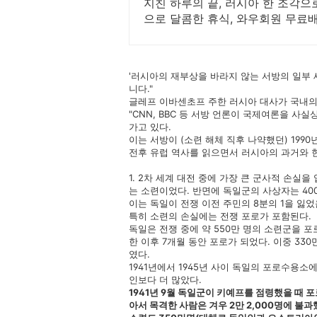
지친 하루의 끝, 러시아 한 조각으
으로 달콤한 휴식, 와우회원 무료
'러시아의 재부상을 바라지 않는 서방의 일부
니다."
글레프 이바센초프 주한 러시아 대사가 국내의
"CNN, BBC 등 서방 언론이 국제여론을 
가고 있다.
이는 서방이 (소련 해체 직후 나약했던) 19
전후 유럽 역사를 읽으면서 러시아의 과거와 
1. 2차 세계 대전 중에 가장 큰 군사적 손실을
는 소련이었다. 반면에 독일군의 사상자는 40
이는 독일이 전쟁 이전 주민의 8분의 1을 잃었
특히 소련의 손실에는 전쟁 포로가 포함된다.
독일은 전쟁 중에 약 550만 명의 소련군을 포로
한 이후 7개월 동안 포로가 되었다. 이중 33
였다.
1941년에서 1945년 사이 독일의 포로수용
인보다 더 많았다.
1941년 9월 독일군이 키예프를 점령했을 때 
아서 목격한 사람은 겨우 2만 2,000명에 불과