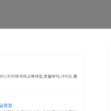
코디,지자체국제교류매칭,호텔예약,가이드,통
 달콤함