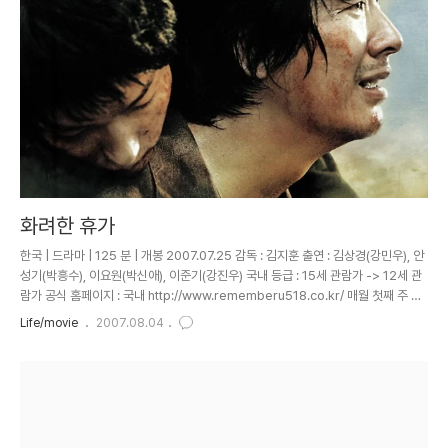
게 참 우스운 모양입니다. 뭐든 다 준다고 해도 더 시..
화려한 휴가
한국 | 드라마 | 125 분 | 개봉 2007.07.25 감독 : 김지훈 출연 : 김상경(강민우), 안
성기(박흥수), 이요원(박신애), 이준기(강진우) 국내 등급 : 15세 관람가 -> 12세 관
람가 공식 홈페이지 : 국내 http://www.rememberu518.co.kr/ 매월 첫째 주 금
요일은 팀장이상급 월례 회의가 있는 날이다. 어제, 그러니깐 8월 3일 역시 월례회의
Life/movie
2007.08.04
가 있는 관계로 난 금요일까지 쉬지 못하고 출근을 해야만했다. '화려한 휴가' 이 영화
를 처음 접하게 된 것은 아마 티비에서 영화소개를 하는 프로였을 것이다. 광주민주
화운동을 소재로 한 영화. 첨 알았을 때부터 보고팠는데 어제 회의끝나고 집으로 가
는 길에 강남역 씨티극장에서 혼자 봤다. 은주팀장, 선영팀장 그리고 철은이가 함께
홍..