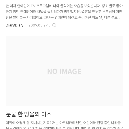
한 여자 연예인이 TV 프로그램에 나와 울먹이는 모습을 보았습니다. 평소 별로 좋아
하지 않던 연예인이라 채널을 돌리려다가 멈칫했지요. 결혼을 앞두고 부모님께 미안
함을 털어놓는 자리였어요. 그녀는 연예인이 되려고 준비하던 어느 날, 다른 부모들
은 잘만 밀어주는데 왜 엄마 아빠는 이것밖에 못 해주냐며 철없는 소리를 한 게 너무
Diary/Diary
2009.03.27
후회된다면서 뚝뚝 굵은 눈물을 떨어뜨렸습니다. 그 모습을 보는데 제 눈에도 따라
눈물이 고이더니, 방금 전까지 그녀에게 품었던 비호감이 눈녹듯 사라져 버리는 겁니
다. '아, 저련 면이 있구나. 당돌해 보였는데 알고 보니 마음이 무척 여린가봐.' 마음은
어느새 그녀의 편에 서 있었습니다. 그러고 보면 제 맘이 참 간사합니다. 사실 그녀를
싫어했던 이유도 참 보잘것없었거든요. 눈이 너무 ..
눈물 한 방울의 미소
더위에 어떻게 잘 지내시는지요? 저는 아프리카의 난민 어린이와 전쟁 중인 나라들
을 생각하며 '이얍' 기합을 넣어가며 버티고 있답니다. 며칠 전 한 잡지를 읽다가 좋은