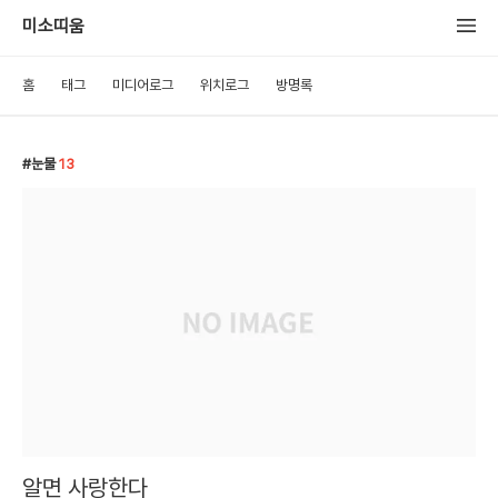
미소띠움
홈
태그
미디어로그
위치로그
방명록
눈물
13
알면 사랑한다