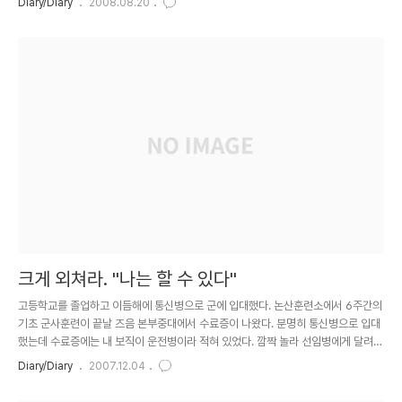
Diary/Diary
2008.08.20
호빈이. 요즘 방학이라고 월욜부터 어제까지 울집에서 계속 지내고 있다는... 누나와
형이 배드민턴 한다고 나왔다는데 여기저기 찾아봐도 없다나... 집으로와서 옷 갈아
입고 있으니깐 누나와 형을 결국 못 찾고 지후랑 할머니가 들어왔다. 곧이어 예빈이
와 호빈이가 들어와서 밥 먹고...철은이가 김치 찾아간다고 집으로 와서 지후주라고
빵 사주고... 그리고 지후랑 투빈과 함께 집..
크게 외쳐라. "나는 할 수 있다"
고등학교를 졸업하고 이듬해에 통신병으로 군에 입대했다. 논산훈련소에서 6주간의
기초 군사훈련이 끝날 즈음 본부중대에서 수료증이 나왔다. 분명히 통신병으로 입대
했는데 수료증에는 내 보직이 운전병이라 적혀 있었다. 깜짝 놀라 선임병에게 달려갔
다. 운전면허증이 없다고 말했더니 군인은 무에서 유를 만들어야 한다며 오히려 나에
Diary/Diary
2007.12.04
게 면박을 주었다. 운전병으로 살아남으라는 것이다. 며칠 뒤 수송교육대에 입소하자
처음부터 덤프트럭을 운전하란다. 운전 교관에게 자초지정을 설명했더니 교관은 나