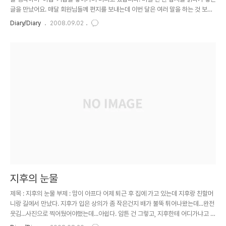
글을 만났어요. 매달 회원님들께 편지를 보내는데 이번 달은 여러 말을 하는 것 보다
이 글을 나누는 것이 더 담백하겠다는 생각이 들었습니다. 이 글로 뜨거운 여름 인사
Diary/Diary
2008.09.02
를 대신합니다. 약간 길지만 끝까지 꼭 읽어보세요. 엄청난 보화가 들어 있거든요. 이
여름에 님의 마음이 더 미소 짓기를 바라며...^^ 사모아에서 그 일이 있었지. 버스에
서 운 적이 있거든. 슬퍼서가 아니었어. 좋아서 그랬어. 듣고 싶지, 내가 왜 울었는지?
사모아에서는 재미있게도 버스를 '심부름꾼'이라 불러. 마을 사람들이 해야 할 일을
버스 운전사가 대신 해주기 때문이지...
지후의 눈물
제목 : 지후의 눈물 부제 : 맘이 아프다 어제 퇴근 후 집에 가고 있는데 지후랑 친할머
니랑 길에서 만났다. 지후가 입은 상의가 좀 작은건지 배가 불뚝 튀어나왔는데...완전
웃김...사진으로 찍어뒀어야했는데...아쉽다. 암튼 건 그렇고, 지후한테 어디가냐고 물
어보니 누나와 형을 찾으러 할머니와 나왔다고 했다. 여기서 누나와 형은 예빈이와