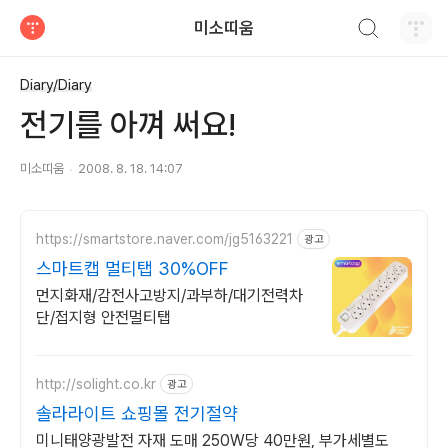
검색하기
미소띠움
티스토리
Diary/Diary
전기를 아껴 써요!
미소띠움
2008. 8. 18. 14:07
https://smartstore.naver.com/jg5163221
광고
스마트캡 멀티탭 30%OFF
먼지화재/감전사고방지/과부하/대기전력차
단/접지형 안전멀티탭
http://solight.co.kr
광고
솔라라이트 쇼핑몰 전기절약
미니태양광발전 자재 도매 250W당 40만원, 부가세별도