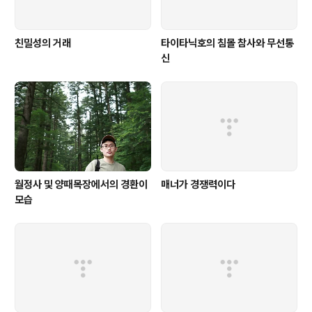
친밀성의 거래
타이타닉호의 침몰 참사와 무선통
신
월정사 및 양때목장에서의 경환이
매너가 경쟁력이다
모습