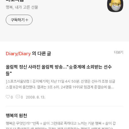
행복, 내가 고른 선물
구독하기
더보기
Diary/Diary
의 다른 글
올림픽 정신 사라진 올림픽 방송…"金중계에 소외받는 선수
들"
글 내용
[스포츠서울닷컴ㅣ김지혜기자] 지난 11일 4시 50분. 신영은 선수가 조정 싱글
스컬 8강에 출전했다. 결과는 3조 6위. 24명중 19위로 힘겹게 준결승에 올랐
다. 지난 12일 8시 15분 이옥성 선수가 복싱 플라이급 32강전을 벌였다. 결과
0
0
2008. 8. 13.
는 9-8판정승. 지난해 세계선수권대회 금메달리스트인 미국의 러시 워런을 상
대로 거둔 기분 좋은 승리였다. 267명. 2008 베이징 올림픽에 참가한 한국 국
가대표선수다. 총 25개 종목에서 남자 160명, 여자 107명이 참가했다. 4년간
행복의 원천
피땀흘려 준비한 올림픽. 하지만 애초 메달권에서 먼 선수들은 그 흔한(?) 방송
글 내용
카메라에 그림자 한번 잡히지 않았다. 이것이 바로 2008년 베이징 올림픽 방송
행복은 무엇인가? "만족 = 삶이 그런대로 족하다고 느끼는 기분 행복 = 삶이 갑
의 현실이다. 올림픽은 여전히 1등을 위한 잔치다. 물론 메달 색깔에 ..